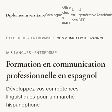
Offre
IA
IA
clés
Diplomeuniversitaire
Catalogue
en
générative
Académi
en
local
CPF
main
CATALOGUE
›
ENTREPRISE
›
COMMUNICATION ESPAGNOL
IA & LANGUES
·
ENTREPRISE
Formation en communication
professionnelle en espagnol
Développez vos compétences
linguistiques pour un marché
hispanophone