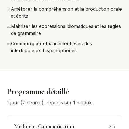
0
3
Améliorer la compréhension et la production orale
et écrite
0
4
Maîtriser les expressions idiomatiques et les règles
de grammaire
0
5
Communiquer efficacement avec des
interlocuteurs hispanophones
Programme détaillé
1 jour (7 heures)
, répartis sur
1
module
.
Module
1
·
Communication
7
h