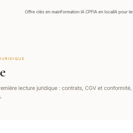
Offre clés en main
Formation IA CPF
IA en local
IA pour l
JURIDIQUE
ie
emière lecture juridique : contrats, CGV et conformité, 
.