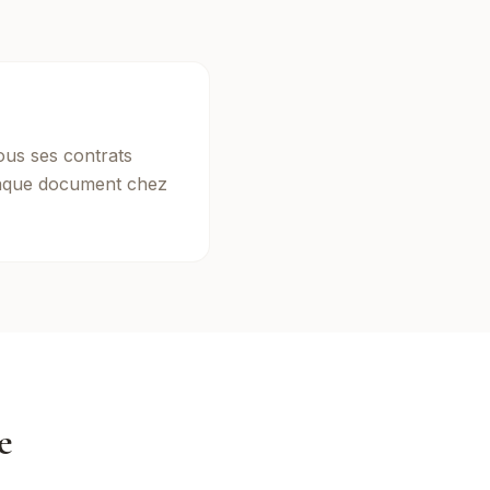
ous ses contrats
haque document chez
e